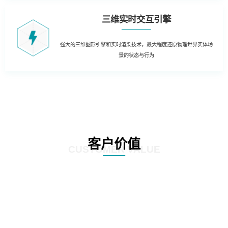
三维实时交互引擎
强大的三维图形引擎和实时渲染技术，最大程度还原物理世界实体场
景的状态与行为
客户价值
CUSTOMER VALUE
01
三维虚拟可视化平台：在现有资源管理系统数据库的基础上，以三维虚拟现实
的形式展现数据中心的运行情况。实现可视化管理和服务器设备物理位置的精
确定位。三维虚拟现实方式对机房楼层、设备区、设备安装部署情况及动力环