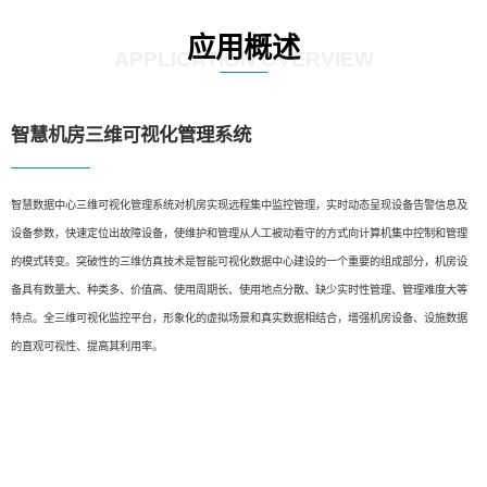
应用概述
APPLICATION OVERVIEW
智慧机房三维可视化管理系统
智慧数据中心三维可视化管理系统对机房实现远程集中监控管理，实时动态呈现设备告警信息及
设备参数，快速定位出故障设备，使维护和管理从人工被动看守的方式向计算机集中控制和管理
的模式转变。突破性的三维仿真技术是智能可视化数据中心建设的一个重要的组成部分，机房设
备具有数量大、种类多、价值高、使用周期长、使用地点分散、缺少实时性管理、管理难度大等
特点。全三维可视化监控平台，形象化的虚拟场景和真实数据相结合，增强机房设备、设施数据
的直观可视性、提高其利用率。