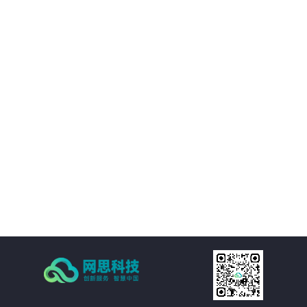
境等附属设施的直观展示，实时展现监控和报警数据。可实现360度视角调整。
02
IT资产可视化管理：在三维环境中通过鼠标点击实现楼层、机房、机房子区域、
机柜、设备的分级直接浏览。实现机房可用性动态统计，包括空间可用性、用
电量分布、温湿度分布情况和机房承重分布情况统计。当上架设备物理位置发
生变化时，设备位置根据数据库变化自动变更。用户也可通过维护工具自行调
03
整。
机房环境监控可视化管理：在三维环境中以虚拟现实的方式来展示传统环境监
控系统，给管理员一个更加贴近现实场景的操作环境，进一步提升了操作体
验。极大的提高的机房监控管理的人性化、真实化。
04
配线可视化管理：配线可视化管理功能模块以三维可视化形式直观呈现链路连
接，实现对设备端口和连接线缆（基础布线和跳线）的管理，可以有效提升数
据中心配线的管理水平。
05
统计可视化管理：可视化管理系统可以树形数据呈现和三维场景展现两种方式
同时表现机房和机柜整体使用情况，对于已用空间和可用空间进行精确统计和
展现。