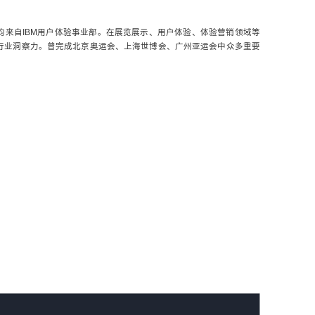
均来自IBM用户体验事业部。在展览展示、用户体验、体验营销领域等
行业洞察力。曾完成北京奥运会、上海世博会、广州亚运会中众多重要