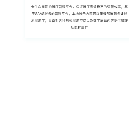
全生命周期的展厅管理平台，保证展厅高效稳定的运营效率；基
于SAAS服务的管理平台；本地展示内容可以无缝部署到多处异
地展示厅；具备对各种形式展示空间以及数字屏幕内容提供管理
功能扩展性