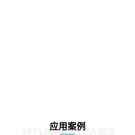
牌形象提升：强调企业精神、理念的发
提升用户体验：通过优化产品设计、
开云真人平台app，打动观众、吸引来
程、提升服务质量等方式，全面提升
宾。
这种优质体验能够增强用户对产品的
赖度，提高用户黏性，为企业赢得更
户。
02
03
应用案例
APPLICATION CASES