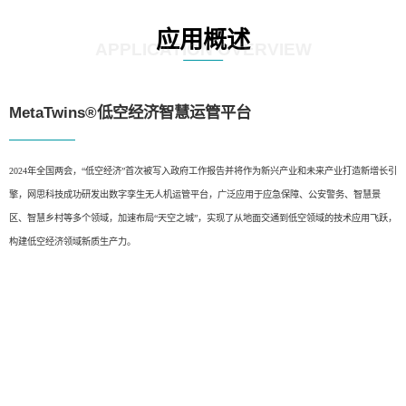
应用概述
APPLICATION OVERVIEW
MetaTwins®低空经济智慧运管平台
2024年全国两会，“低空经济”首次被写入政府工作报告并将作为新兴产业和未来产业打造新增长引
擎，网思科技成功研发出数字孪生无人机运管平台，广泛应用于应急保障、公安警务、智慧景
区、智慧乡村等多个领域，加速布局“天空之城”，实现了从地面交通到低空领域的技术应用飞跃，
构建低空经济领域新质生产力。