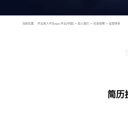
当前位置：
开云真人平台app-开云(中国)
>
加入我们
>
社会招聘
>
运营体系
简历投递