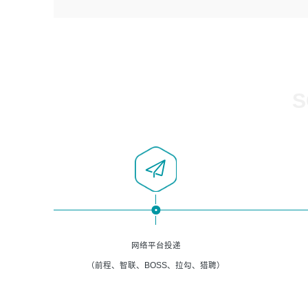
4、负责系统运维相关文档编写。
者优先；
5、负责现场对接客户，沟通事项。
6、具备良好的客户意识与沟通能力，善于学习思考、创新
与团队协作，认真负责、执行力与抗压力强。
岗位要求：
1、计算机相关专业本科以上学历，1年以上软件系统运维经
S
验。
2、精通linux命令。
3、熟悉oracle、mysql 数据库。
4、善于沟通，具有良好的团队合作精神和协作能力。
5、必须有实际的生产环境系统维护经验。
6、有中国移动安全态势系统相关项目经验优先考虑。
网络平台投递
（前程、智联、BOSS、拉勾、猎聘）