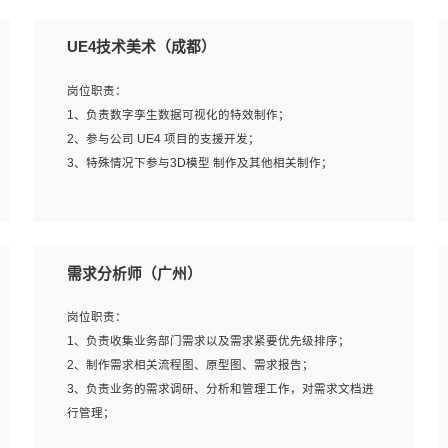
UE4技术美术（成都）
岗位职责：
1、负责数字孪生数据可视化的特效制作；
2、参与公司 UE4 项目的支援开发；
3、特殊情况下参与3D模型 制作及其他相关制作；
岗位要求：
1、全日制本科以上学历，美术、动画相关专业毕业，具有
需求分析师（广州）
相关效果制作经验2年以上；
2、熟练掌握 Particle 或 Niagara 制作特效模块；
岗位职责：
3、想象力丰富, 有一定的艺术审美深度；
1、负责收集业务部门需求以及需求紧要优先级排序；
4、有良好的场景特效搭建功底；
2、制作需求相关流程图、原型图、需求报告；
5、熟悉 3Ds Max 或者 Maya；
3、负责业务的需求调研、分析和管理工作，对需求文档进
6、有良好的沟通能力和团队合作意识；
行管理；
7、参与过建筑结构表现相关项目者优先
4、发现业务操作流程中的痛点，并提出对应的解决方案；