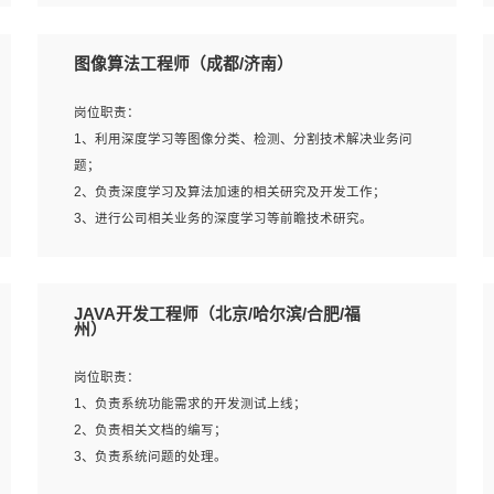
4、 熟悉NLP相关算法与实现；
岗位要求：
5、至少有一次及以上问答系统的项目实践，熟悉问答系统
1、本科及以上学历，计算机相关专业；
图像算法工程师（成都/济南）
全流程开发者优先；
2、1年以上Golang开发工作经验，能独立完成相应项目开
6、有较强的问题分析和处理能力，良好的团队合作意识；
发；
岗位职责：
7、 参与过相关竞赛或科研项目者优先。
3、基础扎实、熟悉数据结构与算法，熟悉多线程、多进
1、利用深度学习等图像分类、检测、分割技术解决业务问
程、IO复用等并发编程思维与实现，熟悉常用开源框架及设
题；
计模式；
2、负责深度学习及算法加速的相关研究及开发工作；
4、熟悉Golang、连接池、消息队列等组件使用、熟悉后端
3、进行公司相关业务的深度学习等前瞻技术研究。
开发、测试、调试流程跟工具使用；
5、对技术有激情，喜欢钻研，能快速接受和掌握新技术，
学习能力和工作责任心强，良好的沟通表达能力和团队协作
岗位要求：
JAVA开发工程师（北京/哈尔滨/合肥/福
能力。
1、统招本科以上学历，图形图像、计算机或数学相关专
州）
业；
2、2年以上图像处理开发经验，熟悉python和spark开发；
岗位职责：
3、熟练使用TensorFlow、Theano、Keras 及 Caffe 任意一
1、负责系统功能需求的开发测试上线；
种主流深度学习框架搭建深度学习系统环境；
2、负责相关文档的编写；
4、熟悉OPENCV、HALCON等常用图像处理软件，熟练进
3、负责系统问题的处理。
行图像处理；