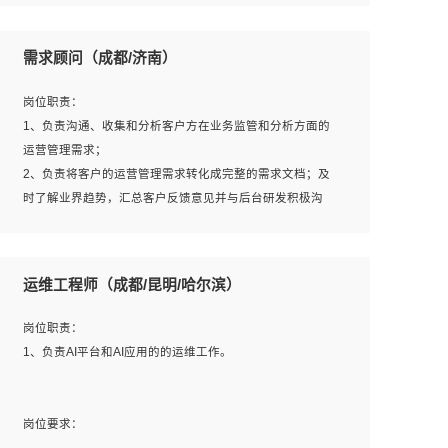
6、熟悉主流数据库、应用服务器、中间件部署架构和运维
用；
方法；
5、根据业务架构设计与业务需求，上接业务设计下接系统
需求顾问（成都/济南）
7、具备资源池迁移、应用及数据迁移、异构数据迁移相关
设计，编写系统概要设计，指导技术骨干进行系统详细设
经验；
计。
岗位职责：
8、具有HCIE/H3CIE/VMware/阿里云等云计算方向认证者
1、负责沟通、收集和分析客户方在业务监管和分析方面的
优先；
运营管理需求；
岗位要求：
2、负责将客户的运营管理需求转化成完整的需求文档；及
1、全日制统招本科及以上学历，计算机相关专业毕业，5年
时了解业界趋势，汇总客户反馈意见并与后台研发积极沟
以上开发工作经验；
通，从而提升产品在市场中的竞争力；
2、具有扎实的java编程功底和良好的编码习惯，有分布
3、配合客户整理项目汇报材料。
式、多线程及高并发系统开发经验和性能调优经验尤佳；熟
运维工程师（成都/昆明/哈尔滨）
悉JVM调优；掌握基础中间件、基础架构方案和云平台、云
产品功能特性，熟练使用相关平台的功能和了解其背后实现
岗位要求：
岗位职责：
机制；
1、3年以上运营或解决方案的工作经验。
1、负责AI平台和AI应用的的运维工作。
3、精通主流开发框架经验，精通一门主流开发语言；熟悉
2、具备良好的逻辑能力、沟通能力和文字处理能力，能够
主流开源框架源码；
从海量数据中发现关键特征，可独立提出完整的优化方案,
4、具有一定的大中型项目参与经验，有中间件、基础组件
并推动方案执行达成结果；熟练使用PPT、WORD、
岗位要求：
和框架的研发经验，具备研发管理流程建设经验；
EXCEL等办公软件；