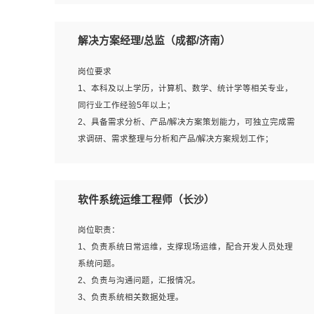
5、沟通表达能力强，具备团队协作能力。
岗位要求：
1、本科以上相关专业毕业，拥有三年以上相关数据工作经
解决方案经理/总监（成都/济南）
验经验。
2、熟悉PostgreSQL、redis、MongoDB、ElasticSearch等
岗位要求
开源数据库运维管理，拥有开发经验优先。
1、本科及以上学历，计算机、数学、统计学等相关专业，
3、熟悉Oracle、MySQL、SQLServer中一种或多种优先。
同行业工作经验5年以上；
4、熟悉Hadoop、HBASE、Spark等大数据平台优先。
2、具备需求分析、产品/解决方案策划能力，可独立完成需
5、熟悉linux或任意一种unix操作系统，如有较强操作系统
求调研、需求整理与分析和产品/解决方案规划工作；
侧工作经验者优先。
3、逻辑缜密，对用户产品/解决方案体验敏感，对数据敏
6、具备丰富的项目实施经验，较强的自我学习能力。
感，有产品/解决方案意识，有主见，以数据为驱动，以结
7、责任心强，为人友好，沟通能力强，具有良好的团队意
果为导向；
软件系统运维工程师（长沙）
识。
4、具有丰富的AI产品/解决方案解决方案经验，能够针对客
户的需求，快速响应输出相关的解决方案，包括视频分析、
岗位职责：
图像识别、NLP、OCR、机器学习等；
1、负责系统日常运维，支撑现场运维，配合开发人员处理
5、具备AI技术背景，掌握TensorFlow、PyTorch、Spark
系统问题。
MLlib、SK-Learn等常见AI算法框架，对人脸识别、目标检
2、负责与沟通问题，汇报情况。
测、图像识别、OCR、NLP等AI算法有深刻理解。具有AI平
3、负责系统相关数据处理。
台级产品/解决方案从业经验者优先。具有大数据技术背景