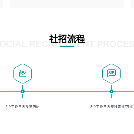
5、熟悉主流的分类算法、聚类算法和关联分析算法原理，
能熟练使用神经网络算法的进行业务建模；
岗位要求：
6、对OCR领域有深入的研究，熟悉模型调参，压缩和整型
1、精通java编程，熟悉vue和jsp编程；
化方法；
2、熟悉linux命令；
7、熟悉mysql、oracle、MongoDB、redis等其中一种数据
3、熟练使用springmvc、springcloud、webservice等框架
社招流程
库使用。
进行开发；
OCIAL RECRUITMENT PROCE
4、熟练使用oracle、mysql进行开发；
5、熟悉流程开发如使用activiti；
6、计算机相关专业本科以上学历，3年以上开发工作经验。
2个工作日内反馈简历
3个工作日内安排笔试/面试