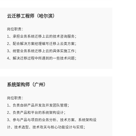
1、全日制本科及以上学历，计算机相关专业毕业，一年以
上前端开发工作经验；
云迁移工程师（哈尔滨）
2、熟练掌握HTML、CSS、JavaScript等web相关技术；
3、熟悉react/vue/angular任何一种前端框架，熟悉react优
岗位职责：
先；
1、承担业务系统迁移上云的技术咨询服务；
4、熟悉webpack配置和git操作；
2、配合解决方案经理编写迁移上云类方案；
5、善于沟通，具有团队意识；
3、统管业务系统迁移上云的具体实施工作；
4、解决迁移过程中所遇到的一些技术问题；
岗位要求：
系统架构师（广州）
1、专科及以上学历，三年以上工作经验，计算机等相关专
业；
岗位职责：
2、具备常见业务系统资源评估、部署优化和故障排查的能
1、负责自研产品开发及开发团队管理；
力；
2、负责产品和平台的系统架构设计；
3、熟悉常见操作系统、存储、网络、 IO 等相关原理；
3、参与产品与项目的业务分析、技术方案、系统架构设
4、具有迁移工具实操经验，具备P2V、V2V迁移能力；
计、技术选型、技术攻关与核心功能设计与实现；
5、熟练华为、VMware虚拟化、云计算及云存储技术；
4、根据业务及技术发展，做前瞻性的技术分析、研究及应