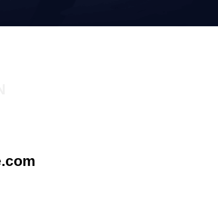
N
e.com