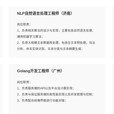
5、完成其他上级领导交予的任务和工作。
NLP自然语言处理工程师（济南）
岗位要求：
岗位职责：
1、本科以上学历，一年以上需求分析相关经验者优先；
1、负责相关算法的设计与实现，主要包括自然语言处理、
2、熟悉产品及需求规划工具，如:Axure、Xmind、MS
通用机器学习算法；
Project等；
2、负责大规模文本数据库处理，包括生文本预处理，句法
3、具备良好的交流协调能力，有较强的责任感、工作积极
分析，命名实体识别，文本分类与文本摘要生成；
主动；
3、跟踪自然语言处理的前沿技术和业界先进的模型应用；
4、有较强的系统需求分析、文档编写能力、沟通能力；
4、负责问答系统的搭建和知识图谱的建立；
5、具备与多团队合作的经验，良好团队协作精神；
Golang开发工程师（广州）
岗位要求：
岗位职责：
1、1年及以上自然语言处理方向研究或工作经验，统招本科
1、负责服务端的API以及平台设计跟实现；
及以上学历；
2、负责与保证服务端的高性能实现以及并发管理与控制；
2、熟悉tensorflow，keras，pytorch等常规深度学习框架，
3、负责配合前端界面进行功能对接；
快速根据客户需求实现有效的模型；
3、熟悉掌握至少一种编程语言，如：Python，Java；