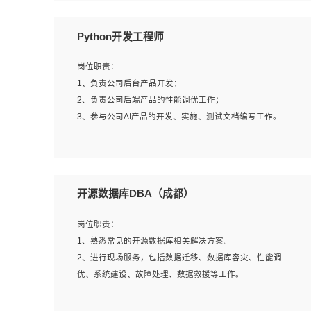
岗位要求：
Python开发工程师
1、全日制本科计算机相关专业毕业，3年以上相关工作经
验；
岗位职责：
2、精通linux操作系统的运行维护，具有故障处理的能力
1、负责公司后台产品开发；
3、熟练使用脚本语言，shell/python任一种，熟练使用
2、负责公司后端产品的性能调优工作；
Ansible
3、参与公司AI产品的开发、实施、测试文档编写工作。
4、熟悉linux常见服务、中间件的基本原理、部署以及故障
处理，如：Mysql、Apache、Nginx、Zabbix、Kafka等
5、熟悉主流虚拟化技术，如：VMware、KVM
岗位要求:
6、具备网络方面的基础知识，熟悉常见的网络协议，如
1、计算机相关专业，本科及以上学历，2年以上后端开发经
开源数据库DBA（成都）
TCP/IP，转发原理，路由优先级等
验，有过运营商项目经验的更佳；
7、了解容器技术，熟悉docker或podman
2、熟练python编程语言，熟悉服务端开发流程，熟悉常见
岗位职责：
8、有良好的文档编写能力和沟通能力，有RHCE证书优先
的算法和数据结构；
1、熟悉常见的开源数据库相关解决方案。
3、熟悉数据库开发，熟悉Mysql、Oracle、MongoDb数据
2、进行现场服务，包括数据迁移、数据库容灾、性能调
库应用开发其中一种；
优、系统建设、故障处理、数据救援等工作。
4、熟悉Python Wed框架（Django/Flask...）代码能力优
秀，熟悉编码规范和具备良好的文档编写能力）；