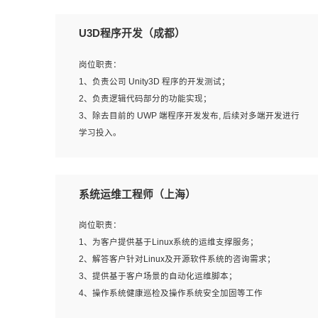
U3D程序开发（成都）
岗位职责：
1、负责公司 Unity3D 程序的开发测试；
2、负责逻辑代码部分的功能实现；
3、除去目前的 UWP 端程序开发发布, 后续对多端开发进行
学习投入。
岗位要求：
系统运维工程师（上海）
1、全日制本科相关专业，具有相关开发经验?年以上；
2、熟练掌握 Unity3D 程序开发，精通 C# 语言开发；
岗位职责：
3、具有大量插件的使用调试经历，开发测试过 UWP 端程
1、为客户提供基于Linux系统的运维支撑服务；
序者优先；
2、解答客户针对Linux及开源软件系统的咨询需求；
4、有良好的沟通能力和团队合作意识；
3、提供基于客户场景的自动化运维脚本；
5、开发过 HoloLens 程序者优先。
4、操作系统健康巡检及操作系统安全加固等工作