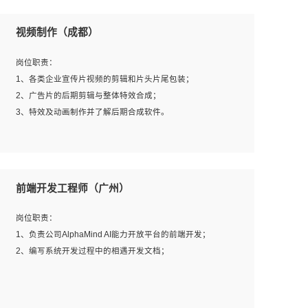
视频制作（成都）
岗位职责：
1、各类企业宣传片视频的剪辑和片头片尾包装；
2、广告片的后期剪辑与整体特效合成；
3、特效及动画制作并了解后期合成软件。
岗位要求：
1、热爱影视，责任心强，有强烈的兴趣和后期制作的主观
前端开发工程师（广州）
能动性；
2、熟练使用After Effect、Photo Shop、熟练掌握视频剪辑
岗位职责：
和特效包装软件；
1、负责公司AlphaMind AI能力开放平台的前端开发；
3、能对影片后期进行整体调色控制，具备一定审美感；
2、编写系统开发过程中的相遇开发文档；
4、在剪辑上会思考，有一定编导思维；
5、踏实， 勤奋，愿意在工作中不断学习，提高自我；
6、能与同事友好相处。
岗位要求：