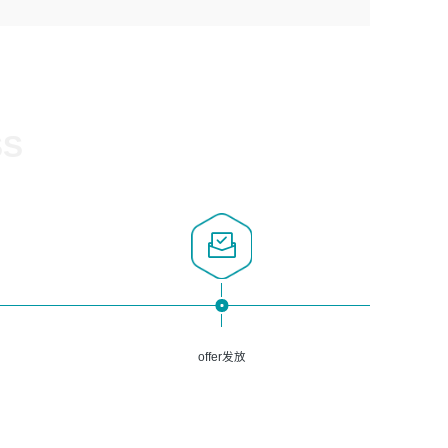
1、计算机相关专业，大专以上学历，2年以上开发运维工作
5、熟悉Spring、Mybatis等开源框架和常用apache组件,熟
3、深入理解公司各项AI产品和技术信息；具有较强的文档
经验；
悉Web服务端开发的各种常用框架和技术Springboot、
编写能力，能独立撰写PPT、方案建议书等，面试时需携带
2、必须具备的能力：有丰富的运维开发和K8S运维经验；
Shiro、springcloud等；熟悉Linux常用命令和了解常用脚
个人制作的专业PPT文件进行展示。
熟悉K8S、Git、docker等相关工具使用；熟练掌握Linux环
本语言，较丰富的线上系统运维经验，复杂问题排查思路清
境下的Shell语言 ；工作责任感强、具有良好的沟通能力、
晰。
服务意识；
SS
3、掌握Linux环境下的Python编程语言；
4、掌握DevOps思想、方法和流程。Jenkins工具使用；
5、掌握常见中间件配置与优化，如mysql、nginx等；
6、掌握服务器的维护，熟悉linux系统的常用操作；
7、掌握和第三方系统API接口的维护操作，和安全漏洞扫描
的修复工作。
offer发放