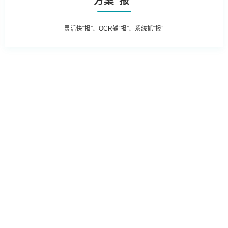
方案“报”
灵活快“报”、OCR辅“报”、系统抓“报”
宣传，APP、微信、
强化作业流程分析，落实责任主体，
撑，普法讲座，普法刊
促使法务管理规范、标准、流程的有