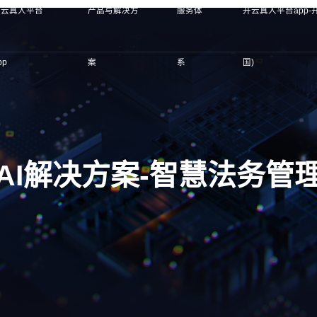
开云真人平台
产品与解决方
服务体
开云真人平台app-
pp
案
系
国)
AI解决方案-智慧法务管