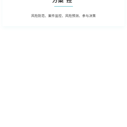
方案“控”
风险防范、案件监控、风险预测、参与决策
根据全生命周期管理特点，对案件管
在支持法务基础数
理、争议诉讼、知识产权等核心业务
确、及时记录的基础