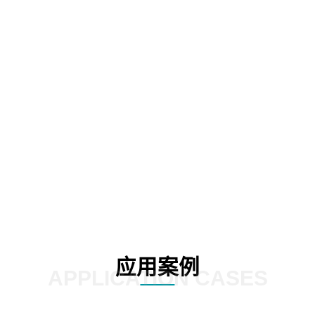
考依据
支撑专业度
物，精品课程
员工学法守法
与度，
2
03
应用案例
APPLICATION CASES