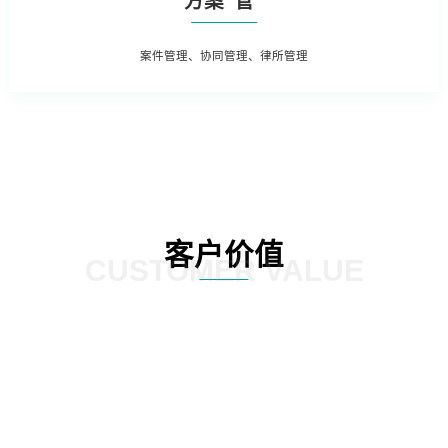
方案“管”
案件管理、协同管理、律所管理
客户价值
CUSTOMER VALUE
据和法务数据精
加强律师所管理，增加引入、考核评
加强全方位普法
上，为企业经营
价、监督执行等相关流程，提高法律
PC端同步支