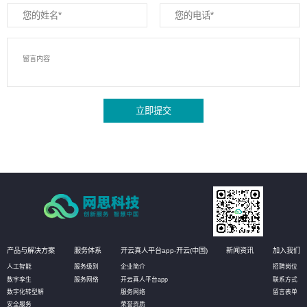
立即提交
产品与解决方案
服务体系
开云真人平台app-开云(中国)
新闻资讯
加入我们
人工智能
服务级别
企业简介
招聘岗位
数字孪生
服务网络
开云真人平台app
联系方式
数字化转型解
服务网络
留言表单
安全服务
荣誉资质