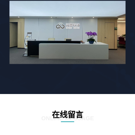
在线留言
ONLINE MESSAGE