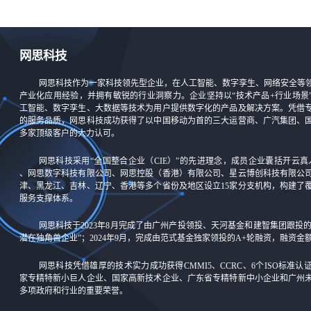
网思科技
网思科技作为一家科技领先型企业，在人工智能、数字孪生、网络安全等
产业化应用经验，并拥有敏锐的行业洞察力。企业坚持以“技术产品+行业场景
工智能、数字孪生、大数据等技术为用户提供数字化的产品及解决方案。凭借
的服务品质，网思科技成功获得了以中国移动为首的三大运营商、广汽集团、
多家顶级客户的大力认可。
网思科技采用“全国整合企业（CIE）”的先进理念，成员企业囊括开云真人平
、网思数字科技有限公司、网思控股（香港）有限公司、星云博创科技有限公
津、黑龙江、吉林、辽宁、香港等多个省份及地区设立15家分支机构，构建了
服务支撑体系。
网思科技于2023年8月完成了由广州产投领投、天河基金和建智集团跟投
潜在独角兽企业”；2024年9月，完成由范式基金独家领投的A+轮融资，融资
网思科技凭借雄厚的技术实力成功获得CMMI5、CCRC、6个ISO标准
家专精特新小巨人企业、国家高新技术企业、广东省专精特新中小企业和广州
多项政府和行业的重要荣誉。