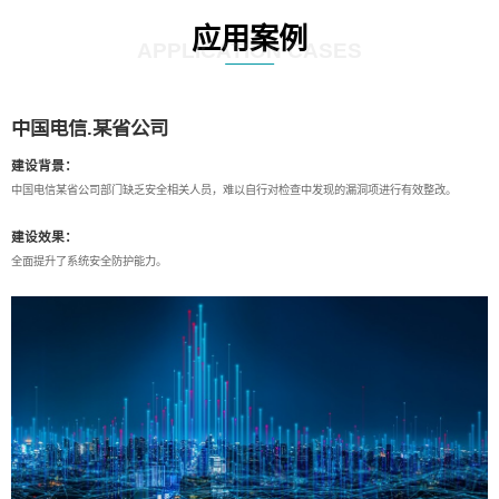
应用案例
APPLICATION CASES
中国电信.某省公司
建设背景：
中国电信某省公司部门缺乏安全相关人员，难以自行对检查中发现的漏洞项进行有效整改。
建设效果：
全面提升了系统安全防护能力。