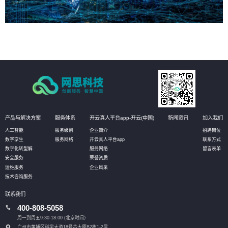
产品与解决方案
服务体系
开云真人平台app-开云(中国)
新闻资讯
加入我们
人工智能
服务级别
企业简介
招聘岗位
数字孪生
服务网络
开云真人平台app
联系方式
数字化转型解
服务网络
留言表单
安全服务
荣誉资质
运维服务
企业风采
技术咨询服务
联系我们
400-808-5058
周一到周五9:30-18:00 (北京时间）
广州市黄埔区科学大道18号芯大厦B2栋1-2层