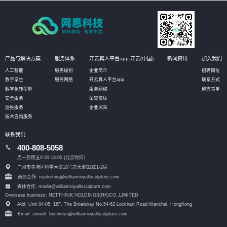
产品与解决方案
服务体系
开云真人平台app-开云(中国)
新闻资讯
加入我们
人工智能
服务级别
企业简介
招聘岗位
数字孪生
服务网络
开云真人平台app
联系方式
数字化转型解
服务网络
留言表单
安全服务
荣誉资质
运维服务
企业风采
技术咨询服务
联系我们
400-808-5058
周一到周五9:30-18:00 (北京时间）
广州市黄埔区科学大道18号芯大厦B2栋1-2层
商务合作: marketing@williamroyallsculpture.com
媒体合作: media@williamroyallsculpture.com
Overseas business: NETTHINK HOLDINGS(HK)CO.,LIMITED
Add: Unit 04-05, 16F, The Broadway No.54-62 Lockhart Road,
Wanchai, HongKong
Email: sinontt_business@williamroyallsculpture.com