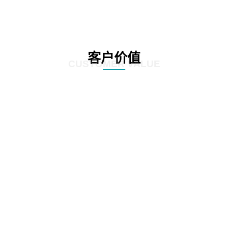
客户价值
CUSTOMER VALUE
01
通过定制化的咨询服务，制定符合客户实际情况的IT发展策略和实施方案，为客
户提供更有效的IT解决方案。
02
网思科技的服务不仅提供IT咨询，还能执行和监控策略实施的过程，并在必要时
对策略和方案进行调整，以确保长期的落实和卓越的结果。
03
IT咨询服务不仅仅是提供策略和方案，更重要的是要为实施提供具体的落地举措
和工作计划。网思科技的服务能够将IT发展策略和方案落地，提供具体的实施计
划、流程和步骤，帮助客户更好地规划IT改造管理方式。