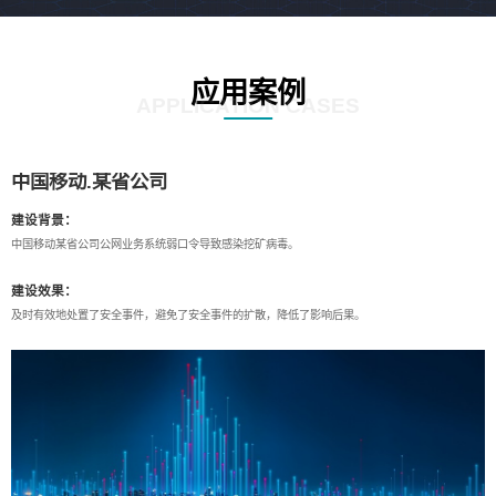
应用案例
APPLICATION CASES
中国移动.某省公司
建设背景：
中国移动某省公司公网业务系统弱口令导致感染挖矿病毒。
建设效果：
及时有效地处置了安全事件，避免了安全事件的扩散，降低了影响后果。