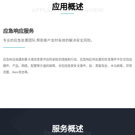
应用概述
APPLICATION OVERVIEW
应急响应服务
专业的应急处置团队,帮助客户及时有效的解决安全风险。
应急响应指遇到重大或突发事件后所采取的措施和行动。应急响应所处置的突发事件不仅仅包括
硬件、产品、网络、配置等方面的故障，也包括各类安全事件，如：黑客攻击、木马病毒、异常
流量、Web攻击等。
服务概述
Service Directory